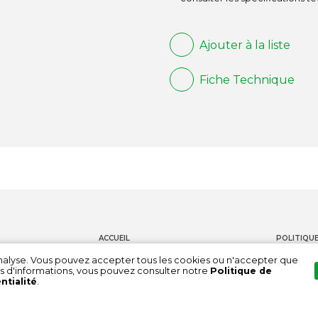
Ajouter à la liste
Fiche Technique
ACCUEIL
POLITIQUE
PRODUITS
CONTACT
'analyse. Vous pouvez accepter tous les cookies ou n'accepter que
s d'informations, vous pouvez consulter notre
Politique de
DOCUMENTATION
CHAÎNE DE
ntialité
.
À PROPOS DE NOUS