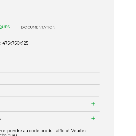
QUES
DOCUMENTATION
:
475x750x125
s
respondre au code produit affiché. Veuillez
echniques.