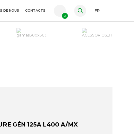
S DE NOUS
CONTACTS
FR
0
PT
ES
EN
URE GÉN 125A L400 A/MX