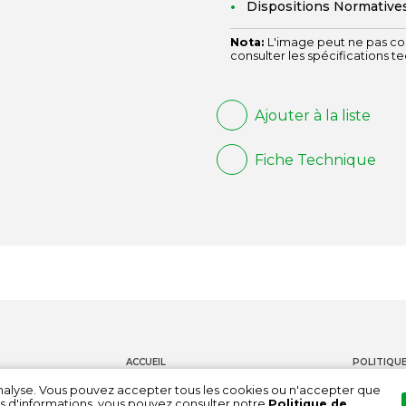
Dispositions Normative
Nota:
L'image peut ne pas cor
consulter les spécifications t
Ajouter à la liste
Fiche Technique
ACCUEIL
POLITIQUE
PRODUITS
CONTACT
'analyse. Vous pouvez accepter tous les cookies ou n'accepter que
s d'informations, vous pouvez consulter notre
Politique de
DOCUMENTATION
CHAÎNE DE