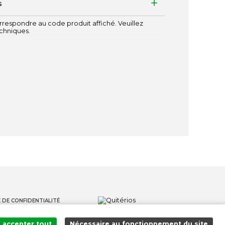
s
respondre au code produit affiché. Veuillez
echniques.
 DE CONFIDENTIALITÉ
S
accepter tout
Nécessaire au fonctionnement du site
S LANCEURS D'ALERTE