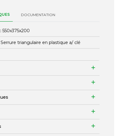
QUES
DOCUMENTATION
:
550x375x200
:
Serrure triangulaire en plastique a/ clé
ques
s