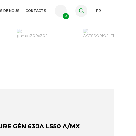
S DE NOUS
CONTACTS
FR
0
PT
ES
EN
URE GÉN 630A L550 A/MX