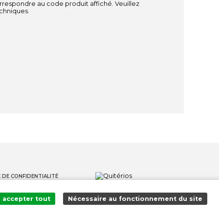
respondre au code produit affiché. Veuillez
echniques.
 DE CONFIDENTIALITÉ
S
accepter tout
Nécessaire au fonctionnement du site
S LANCEURS D'ALERTE