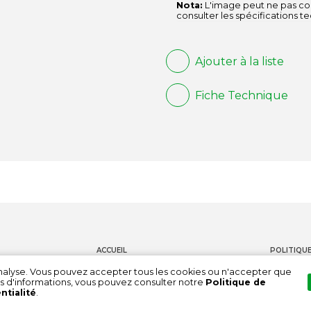
Nota:
L'image peut ne pas cor
consulter les spécifications t
Ajouter à la liste
Fiche Technique
ACCUEIL
POLITIQUE
PRODUITS
CONTACT
'analyse. Vous pouvez accepter tous les cookies ou n'accepter que
s d'informations, vous pouvez consulter notre
Politique de
DOCUMENTATION
CHAÎNE DE
ntialité
.
À PROPOS DE NOUS