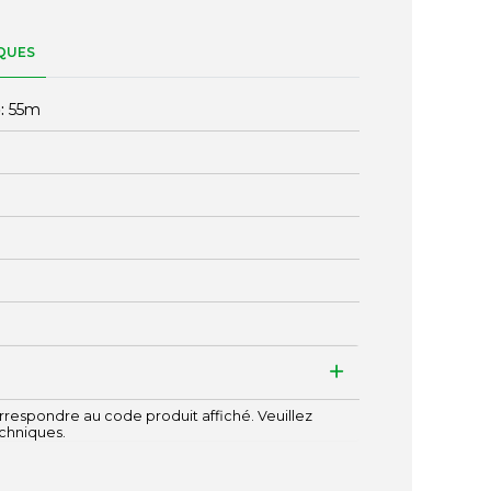
QUES
:
55m
respondre au code produit affiché. Veuillez
echniques.