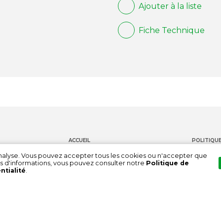
Ajouter à la liste
Fiche Technique
ACCUEIL
POLITIQUE
PRODUITS
CONTACT
'analyse. Vous pouvez accepter tous les cookies ou n'accepter que
s d'informations, vous pouvez consulter notre
Politique de
DOCUMENTATION
CHAÎNE DE
ntialité
.
À PROPOS DE NOUS