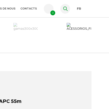
S DE NOUS
CONTACTS
FR
0
PT
ES
EN
/APC 55m