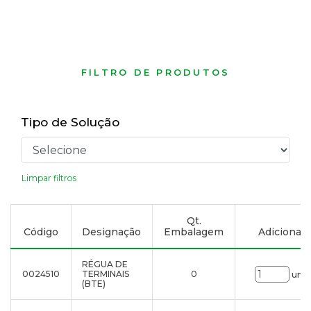
FILTRO DE PRODUTOS
Tipo de Solução
Limpar filtros
Qt.
Código
Designação
Embalagem
Adicionar à
RÉGUA DE
0024510
TERMINAIS
0
uni.
(BTE)