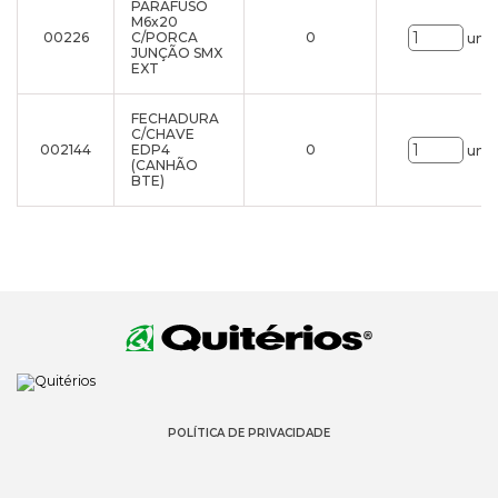
PARAFUSO
M6x20
00226
C/PORCA
0
uni.
JUNÇÃO SMX
EXT
FECHADURA
C/CHAVE
002144
EDP4
0
uni.
(CANHÃO
BTE)
POLÍTICA DE PRIVACIDADE