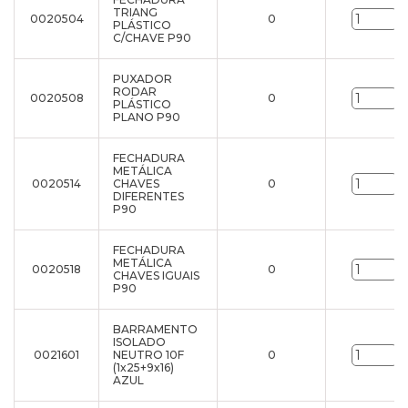
TRIANG
0020504
0
u
PLÁSTICO
C/CHAVE P90
PUXADOR
RODAR
0020508
0
u
PLÁSTICO
PLANO P90
FECHADURA
METÁLICA
0020514
CHAVES
0
u
DIFERENTES
P90
FECHADURA
METÁLICA
0020518
0
u
CHAVES IGUAIS
P90
BARRAMENTO
ISOLADO
0021601
NEUTRO 10F
0
u
(1x25+9x16)
AZUL