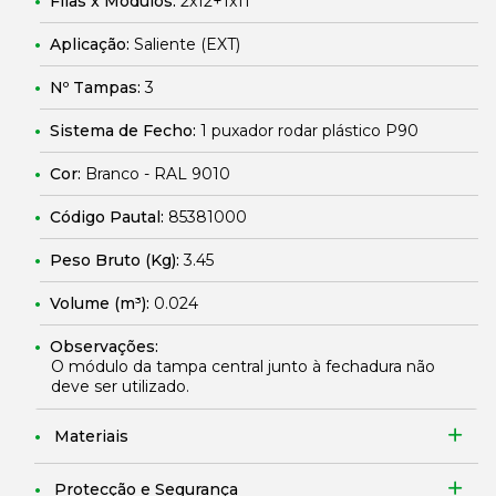
Filas x Módulos:
2x12+1x11
Aplicação:
Saliente (EXT)
Nº Tampas:
3
Sistema de Fecho:
1 puxador rodar plástico P90
Cor:
Branco - RAL 9010
Código Pautal:
85381000
Peso Bruto (Kg):
3.45
Volume (m³):
0.024
Observações:
O módulo da tampa central junto à fechadura não
deve ser utilizado.
Materiais
Protecção e Segurança