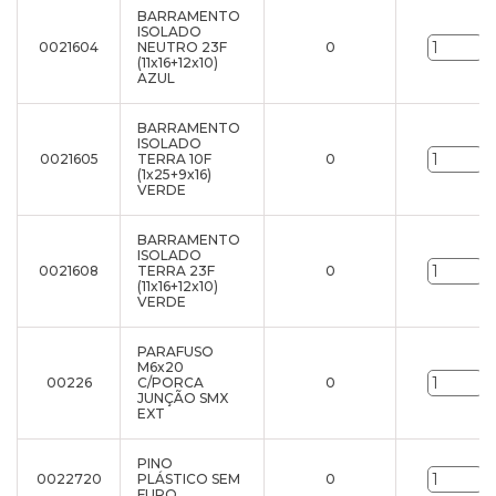
BARRAMENTO
ISOLADO
0021604
NEUTRO 23F
0
u
(11x16+12x10)
AZUL
BARRAMENTO
ISOLADO
0021605
TERRA 10F
0
u
(1x25+9x16)
VERDE
BARRAMENTO
ISOLADO
0021608
TERRA 23F
0
u
(11x16+12x10)
VERDE
PARAFUSO
M6x20
00226
C/PORCA
0
u
JUNÇÃO SMX
EXT
PINO
0022720
PLÁSTICO SEM
0
u
FURO