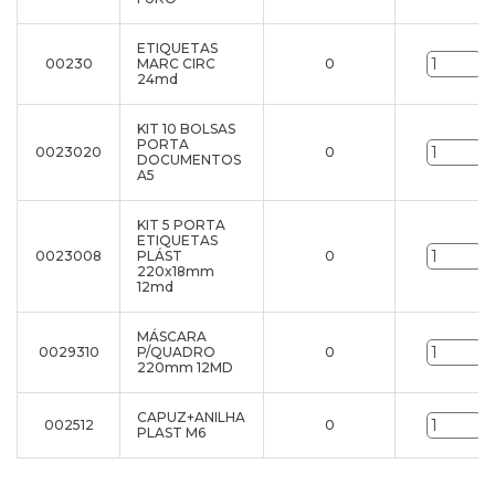
ETIQUETAS
00230
MARC CIRC
0
u
24md
KIT 10 BOLSAS
PORTA
0023020
0
u
DOCUMENTOS
A5
KIT 5 PORTA
ETIQUETAS
0023008
PLÁST
0
u
220x18mm
12md
MÁSCARA
0029310
P/QUADRO
0
u
220mm 12MD
CAPUZ+ANILHA
002512
0
u
PLAST M6