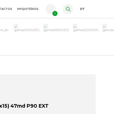
TACTOS
MYQUITÉRIOS
PT
0
FR
ES
EN
x15) 47md P90 EXT