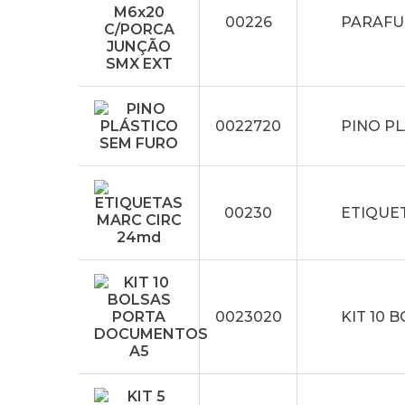
00226
PARAFU
0022720
PINO P
00230
ETIQUE
0023020
KIT 10