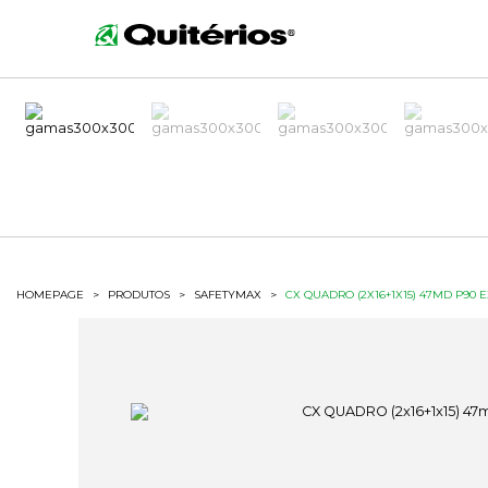
HOMEPAGE
>
PRODUTOS
>
SAFETYMAX
>
CX QUADRO (2X16+1X15) 47MD P90 E