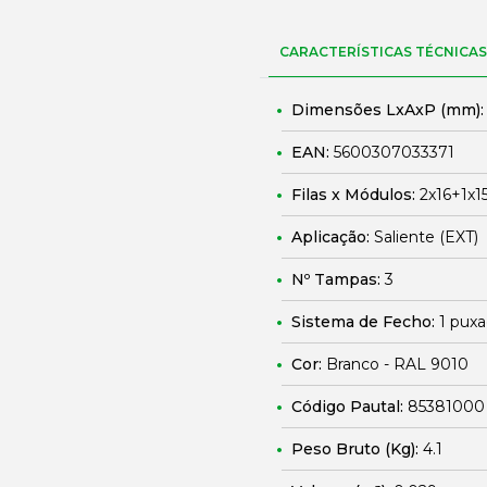
CARACTERÍSTICAS TÉCNICAS
Dimensões LxAxP (mm)
EAN:
5600307033371
Filas x Módulos:
2x16+1x1
Aplicação:
Saliente (EXT)
Nº Tampas:
3
Sistema de Fecho:
1 puxa
Cor:
Branco - RAL 9010
Código Pautal:
85381000
Peso Bruto (Kg):
4.1