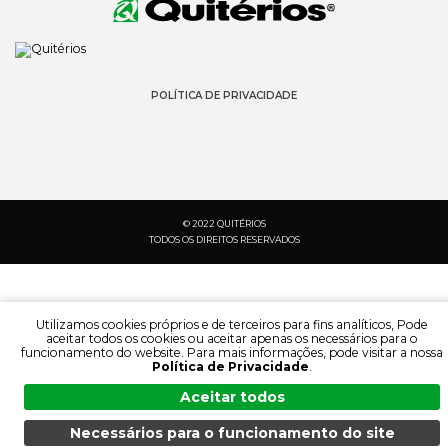
POLÍTICA DE PRIVACIDADE
© 2022 QUITÉRIOS
TODOS OS DIREITOS RESERVADOS
Utilizamos cookies próprios e de terceiros para fins analíticos, Pode
aceitar todos os cookies ou aceitar apenas os necessários para o
funcionamento do website. Para mais informações, pode visitar a nossa
Política de Privacidade
.
Aceitar todos
Necessários para o funcionamento do site
PESQUISA:
IDIOMA: