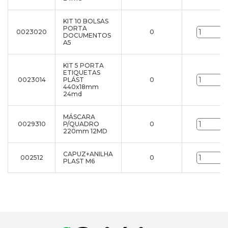
KIT 10 BOLSAS
PORTA
0023020
0
u
DOCUMENTOS
A5
KIT 5 PORTA
ETIQUETAS
0023014
PLÁST
0
u
440x18mm
24md
MÁSCARA
0029310
P/QUADRO
0
u
220mm 12MD
CAPUZ+ANILHA
002512
0
u
PLAST M6