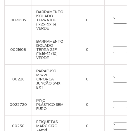
BARRAMENTO
ISOLADO
0021605
TERRA 10F
0
u
(1x25+9x16)
VERDE
BARRAMENTO
ISOLADO
0021608
TERRA 23F
0
u
(11x16+12x10)
VERDE
PARAFUSO
M6x20
00226
C/PORCA
0
u
JUNÇÃO SMX
EXT
PINO
0022720
PLÁSTICO SEM
0
u
FURO
ETIQUETAS
00230
MARC CIRC
0
u
24md