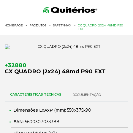
HOMEPAGE
>
PRODUTOS
>
SAFETYMAX
>
CX QUADRO (2X24) 48MD P90
EXT
+32880
CX QUADRO (2x24) 48md P90 EXT
CARACTERÍSTICAS TÉCNICAS
DOCUMENTAÇÃO
Dimensões LxAxP (mm):
550x375x90
EAN:
5600307033388