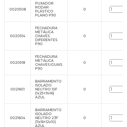
PUXADOR
RODAR
0020508
0
u
PLÁSTICO
PLANO P90
FECHADURA
METÁLICA
0020514
CHAVES
0
u
DIFERENTES
P90
FECHADURA
METÁLICA
0020518
0
u
CHAVES IGUAIS
P90
BARRAMENTO
ISOLADO
0021601
NEUTRO 10F
0
u
(1x25+9x16)
AZUL
BARRAMENTO
ISOLADO
0021604
NEUTRO 23F
0
u
(11x16+12x10)
AZUL