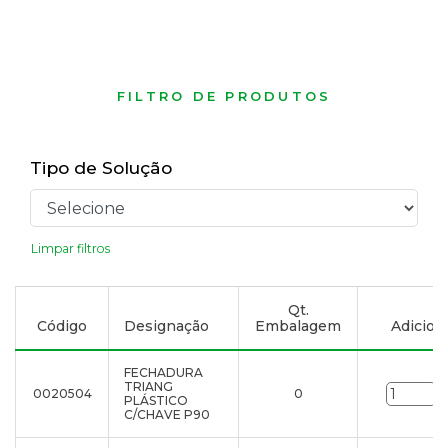
FILTRO DE PRODUTOS
Tipo de Solução
Limpar filtros
Qt.
Código
Designação
Embalagem
Adiciona
FECHADURA
TRIANG
0020504
0
u
PLÁSTICO
C/CHAVE P90