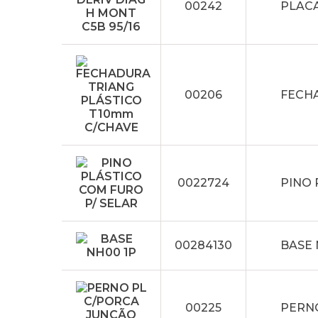
00242
PLACA
00206
FECHA
0022724
PINO 
00284130
BASE 
00225
PERNO