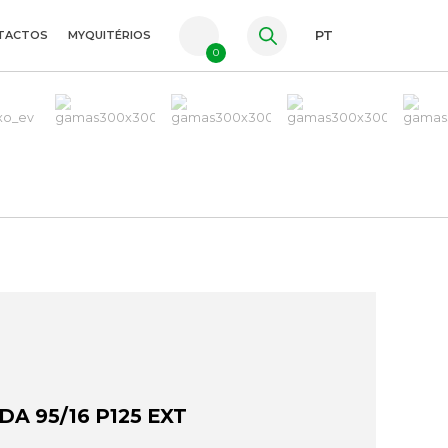
TACTOS
MYQUITÉRIOS
PT
0
FR
ES
EN
DA 95/16 P125 EXT