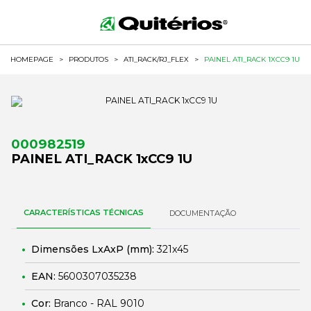
HOMEPAGE
>
PRODUTOS
>
ATI_RACK/RJ_FLEX
>
PAINEL ATI_RACK 1XCC9 1U
000982519
PAINEL ATI_RACK 1xCC9 1U
CARACTERÍSTICAS TÉCNICAS
DOCUMENTAÇÃO
Dimensões LxAxP (mm):
321x45
EAN:
5600307035238
Cor:
Branco - RAL 9010