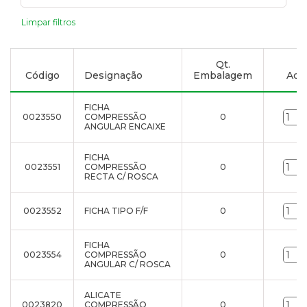
Limpar filtros
Qt.
Código
Designação
Embalagem
Adic
FICHA
0023550
COMPRESSÃO
0
ANGULAR ENCAIXE
FICHA
0023551
COMPRESSÃO
0
RECTA C/ ROSCA
0023552
FICHA TIPO F/F
0
FICHA
0023554
COMPRESSÃO
0
ANGULAR C/ ROSCA
ALICATE
0023820
COMPRESSÃO
0