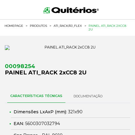
HOMEPAGE
>
PRODUTOS
>
ATI_RACK/RJ_FLEX
>
PAINEL ATI_RACK 2XCC8
2U
00098254
PAINEL ATI_RACK 2xCC8 2U
CARACTERÍSTICAS TÉCNICAS
DOCUMENTAÇÃO
Dimensões LxAxP (mm):
321x90
EAN:
5600307032794