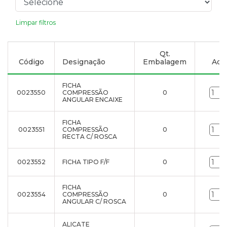
Limpar filtros
Qt.
Código
Designação
Embalagem
Adic
FICHA
0023550
COMPRESSÃO
0
ANGULAR ENCAIXE
FICHA
0023551
COMPRESSÃO
0
RECTA C/ ROSCA
0023552
FICHA TIPO F/F
0
FICHA
0023554
COMPRESSÃO
0
ANGULAR C/ ROSCA
ALICATE