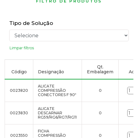
FILTRO DE PRODUTOS
Tipo de Solução
Limpar filtros
Qt.
Código
Designação
Embalagem
Adic
ALICATE
0023820
COMPRESSÃO
0
CONECTORES F 90º
ALICATE
0023830
DESCARNAR
0
RG59/RG6/RG7/RG11
FICHA
0023550
COMPRESSÃO
0