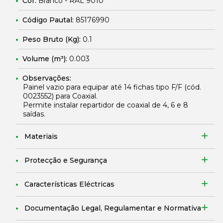
Cor:
Branco - RAL 9010
Código Pautal:
85176990
Peso Bruto (Kg):
0.1
Volume (m³):
0.003
Observações:
Painel vazio para equipar até 14 fichas tipo F/F (cód.
0023552
) para Coaxial.
Permite instalar repartidor de coaxial de 4, 6 e 8
saídas.
Materiais
Protecção e Segurança
Características Eléctricas
Documentação Legal, Regulamentar e Normativa