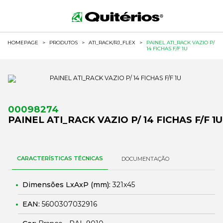
HOMEPAGE
>
PRODUTOS
>
ATI_RACK/RJ_FLEX
>
PAINEL ATI_RACK VAZIO P/
14 FICHAS F/F 1U
00098274
PAINEL ATI_RACK VAZIO P/ 14 FICHAS F/F 1U
CARACTERÍSTICAS TÉCNICAS
DOCUMENTAÇÃO
Dimensões LxAxP (mm):
321x45
EAN:
5600307032916