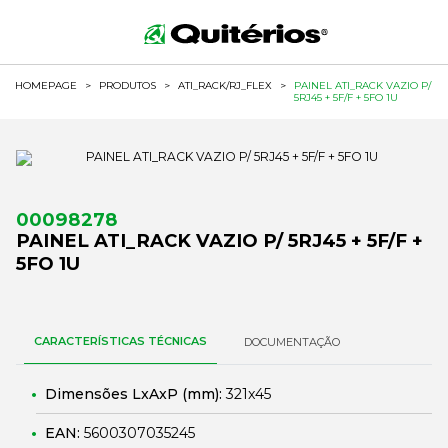
HOMEPAGE
>
PRODUTOS
>
ATI_RACK/RJ_FLEX
>
PAINEL ATI_RACK VAZIO P/
5RJ45 + 5F/F + 5FO 1U
00098278
PAINEL ATI_RACK VAZIO P/ 5RJ45 + 5F/F +
5FO 1U
CARACTERÍSTICAS TÉCNICAS
DOCUMENTAÇÃO
Dimensões LxAxP (mm):
321x45
EAN:
5600307035245