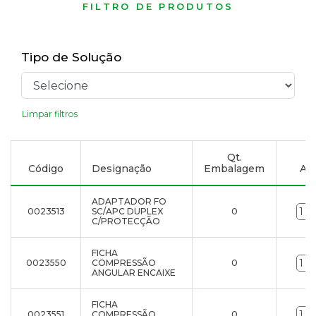
FILTRO DE PRODUTOS
Tipo de Solução
Limpar filtros
Qt.
Código
Designação
Embalagem
Adi
ADAPTADOR FO
0023513
SC/APC DUPLEX
0
C/PROTECÇÃO
FICHA
0023550
COMPRESSÃO
0
ANGULAR ENCAIXE
FICHA
0023551
COMPRESSÃO
0