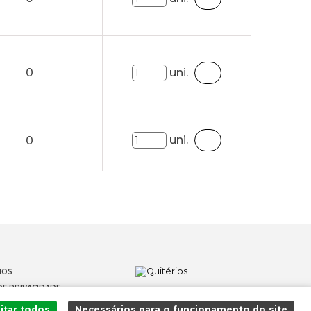
0
uni.
uni.
0
IOS
DE PRIVACIDADE
OS
itar todos
Necessários para o funcionamento do site