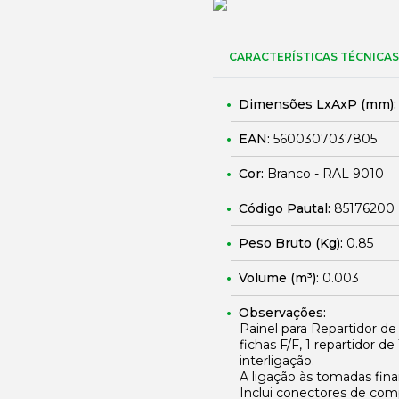
CARACTERÍSTICAS TÉCNICAS
Dimensões LxAxP (mm)
EAN:
5600307037805
Cor:
Branco - RAL 9010
Código Pautal:
85176200
Peso Bruto (Kg):
0.85
Volume (m³):
0.003
Observações:
Painel para Repartidor de
fichas F/F, 1 repartidor 
interligação.
A ligação às tomadas fina
Inclui conectores de com