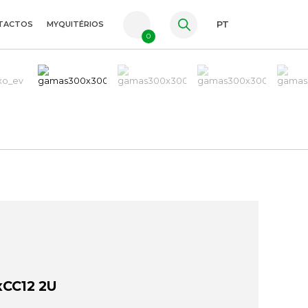
TACTOS
MYQUITÉRIOS
PT
0
FR
ES
EN
xCC12 2U