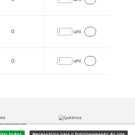
0
uni.
uni.
0
IOS
DE PRIVACIDADE
OS
itar todos
Necessários para o funcionamento do site