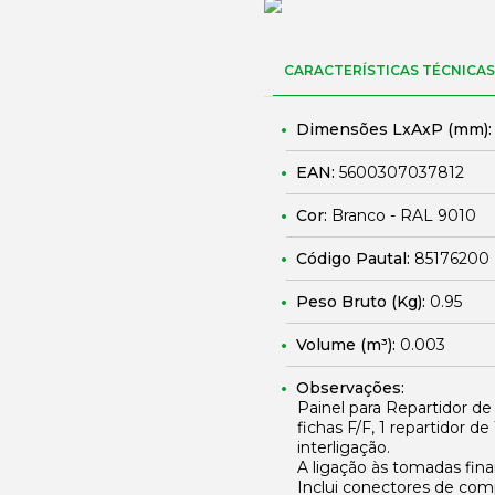
CARACTERÍSTICAS TÉCNICAS
Dimensões LxAxP (mm)
EAN:
5600307037812
Cor:
Branco - RAL 9010
Código Pautal:
85176200
Peso Bruto (Kg):
0.95
Volume (m³):
0.003
Observações:
Painel para Repartidor de
fichas F/F, 1 repartidor 
interligação.
A ligação às tomadas fina
Inclui conectores de com