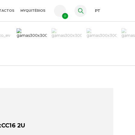
TACTOS
MYQUITÉRIOS
PT
0
FR
ES
EN
xCC16 2U