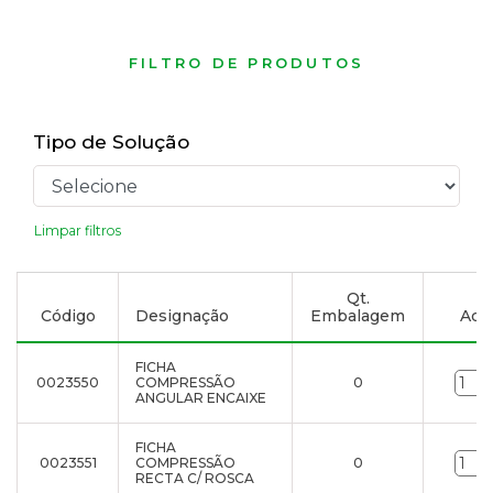
FILTRO DE PRODUTOS
Tipo de Solução
Limpar filtros
Qt.
Código
Designação
Embalagem
Adic
FICHA
0023550
COMPRESSÃO
0
ANGULAR ENCAIXE
FICHA
0023551
COMPRESSÃO
0
RECTA C/ ROSCA