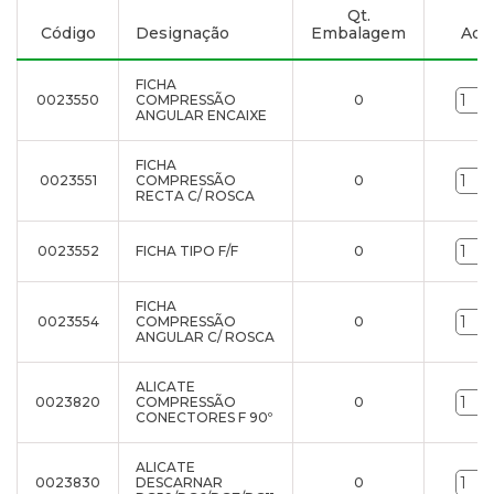
Qt.
Código
Designação
Embalagem
Adic
FICHA
0023550
COMPRESSÃO
0
ANGULAR ENCAIXE
FICHA
0023551
COMPRESSÃO
0
RECTA C/ ROSCA
0023552
FICHA TIPO F/F
0
FICHA
0023554
COMPRESSÃO
0
ANGULAR C/ ROSCA
ALICATE
0023820
COMPRESSÃO
0
CONECTORES F 90º
ALICATE
0023830
DESCARNAR
0