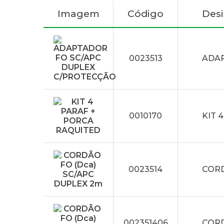
Imagem
Código
Des
0023513
ADAP
0010170
KIT 
0023514
CORD
002351406
CORD