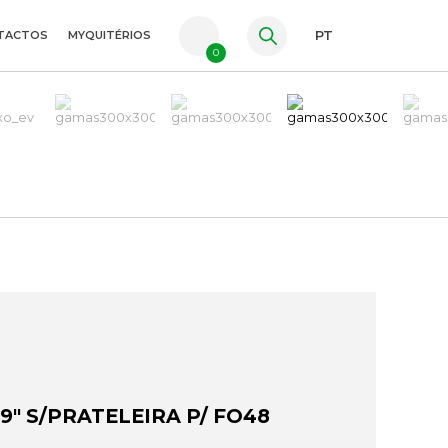
TACTOS
MYQUITÉRIOS
PT
0
FR
ES
EN
9" S/PRATELEIRA P/ FO48