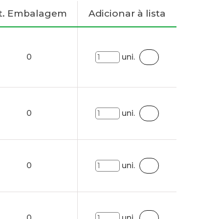
t. Embalagem
Adicionar à lista
0
uni.
0
uni.
0
uni.
0
uni.