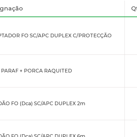
ignação
Q
TADOR FO SC/APC DUPLEX C/PROTECÇÃO
4 PARAF + PORCA RAQUITED
ÃO FO (Dca) SC/APC DUPLEX 2m
ÃO FO (Dca) SC/APC DUPLEX 6m