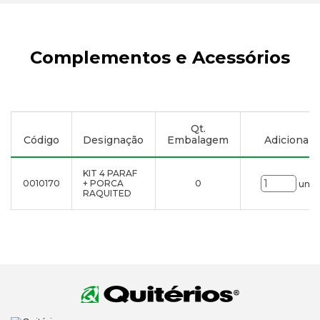
Complementos e Acessórios
Qt.
Código
Designação
Embalagem
Adicionar à
KIT 4 PARAF
0010170
+ PORCA
0
uni.
RAQUITED