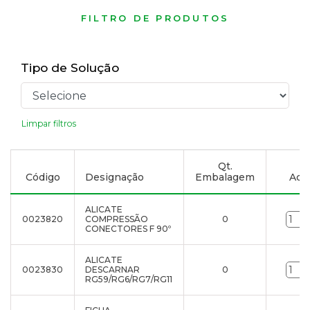
FILTRO DE PRODUTOS
Tipo de Solução
Limpar filtros
Qt.
Código
Designação
Embalagem
Adic
ALICATE
0023820
COMPRESSÃO
0
CONECTORES F 90º
ALICATE
0023830
DESCARNAR
0
RG59/RG6/RG7/RG11