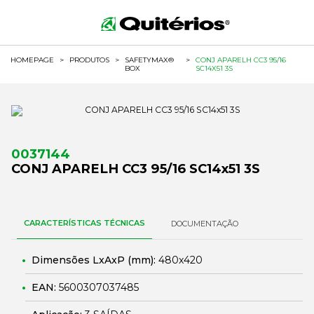
HOMEPAGE
>
PRODUTOS
>
SAFETYMAX®
>
CONJ APARELH CC3 95/16
BOX
SC14X51 3S
0037144
CONJ APARELH CC3 95/16 SC14x51 3S
CARACTERÍSTICAS TÉCNICAS
DOCUMENTAÇÃO
Dimensões LxAxP (mm):
480x420
EAN:
5600307037485