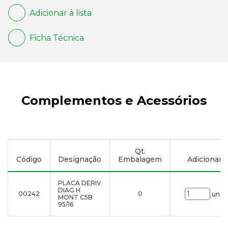
Adicionar à lista
Ficha Técnica
Complementos e Acessórios
Qt.
Código
Designação
Embalagem
Adicionar à 
PLACA DERIV
DIAG H
00242
0
uni.
MONT C5B
95/16