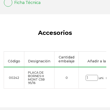
Ficha Técnica
Accesorios
Cantidad
Código
Designación
embalaje
Añadir a la li
PLACA DE
BORNES H
00242
0
uni.
MONT C5B
95/16