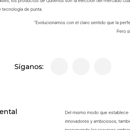
ses, los productos de Quitérios son la elección del mercado cuan
y tecnología de punta.
”Evolucionamos con el claro sentido que la perfe
Pero s
Síganos:
ental
Del mismo modo que establece o
innovadores y ambiciosos, tamb