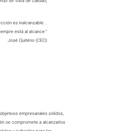
do se trata de calidad,
cción es inalcanzable...
iempre está al alcance.”
José Quitério (CEO)
bjetivos empresariales sólidos,
ién se compromete a alcanzarlos