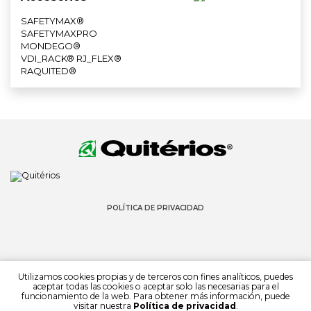
SAFETYMAX®
SAFETYMAXPRO
MONDEGO®
VDI_RACK® RJ_FLEX®
RAQUITED®
POLÍTICA DE PRIVACIDAD
Utilizamos cookies propias y de terceros con fines analíticos, puedes
aceptar todas las cookies o aceptar solo las necesarias para el
funcionamiento de la web. Para obtener más información, puede
© 2022 QUITÉRIOS
visitar nuestra
Política de privacidad
.
TODOS LOS DERECHOS RESERVADOS