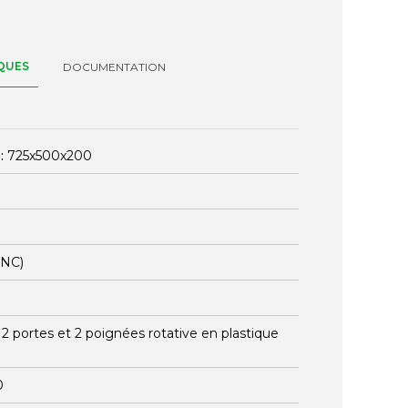
QUES
DOCUMENTATION
:
725x500x200
ENC)
:
2 portes et 2 poignées rotative en plastique
0