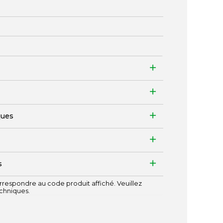
ques
s
respondre au code produit affiché. Veuillez
echniques.