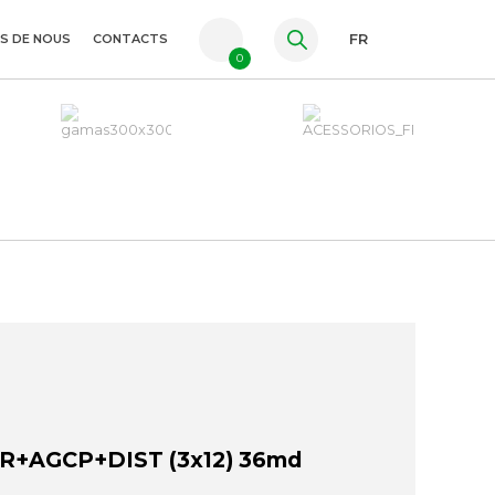
S DE NOUS
CONTACTS
FR
0
PT
ES
EN
+AGCP+DIST (3x12) 36md