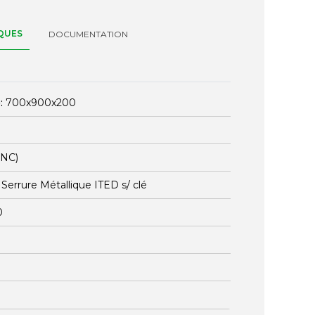
QUES
DOCUMENTATION
:
700x900x200
ENC)
:
Serrure Métallique ITED s/ clé
0