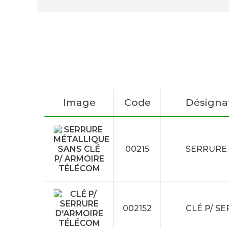
Image
Code
Désigna
00215
SERRURE 
002152
CLÉ P/ S