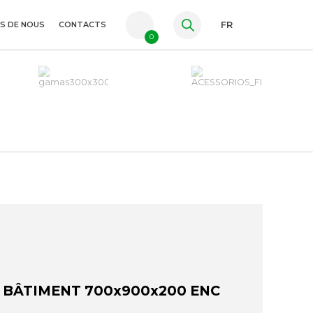
S DE NOUS
CONTACTS
FR
0
PT
ES
EN
 BÂTIMENT 700x900x200 ENC