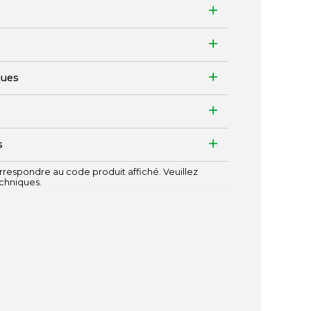
ques
s
respondre au code produit affiché. Veuillez
echniques.