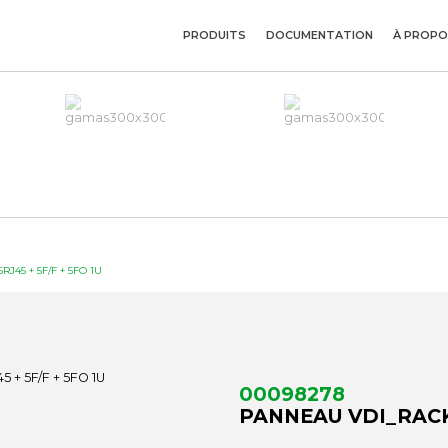
PRODUITS
DOCUMENTATION
À PROPO
J45 + 5F/F + 5FO 1U
00098278
PANNEAU VDI_RACK V