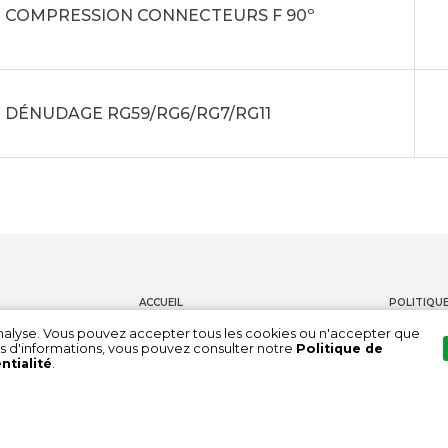
E COMPRESSION CONNECTEURS F 90º
 DÉNUDAGE RG59/RG6/RG7/RG11
ACCUEIL
POLITIQUE
PRODUITS
CONTACT
'analyse. Vous pouvez accepter tous les cookies ou n'accepter que
s d'informations, vous pouvez consulter notre
Politique de
DOCUMENTATION
CHAÎNE DE
ntialité
.
À PROPOS DE NOUS