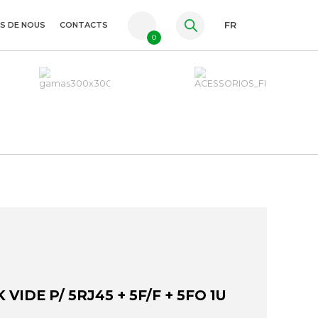
S DE NOUS
CONTACTS
FR
0
PT
ES
EN
IDE P/ 5RJ45 + 5F/F + 5FO 1U