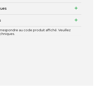
ques
s
respondre au code produit affiché. Veuillez
echniques.