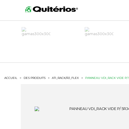
ACCUEIL
>
DES PRODUITS
>
ATI_RACK/RJ_FLEX
>
PANNEAU VDI_RACK VIDE P/ 5R