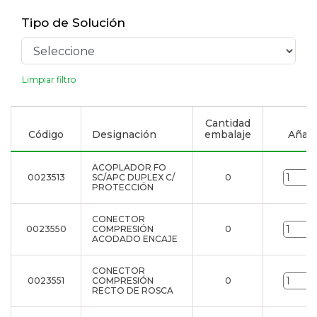
Tipo de Solución
Limpiar filtro
Cantidad
Código
Designación
embalaje
Añadir
ACOPLADOR FO
0023513
SC/APC DUPLEX C/
0
PROTECCIÓN
CONECTOR
0023550
COMPRESIÓN
0
ACODADO ENCAJE
CONECTOR
0023551
COMPRESIÓN
0
RECTO DE ROSCA