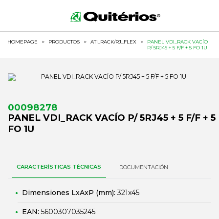
HOMEPAGE
>
PRODUCTOS
>
ATI_RACK/RJ_FLEX
>
PANEL VDI_RACK VACÍO
P/ 5RJ45 + 5 F/F + 5 FO 1U
00098278
PANEL VDI_RACK VACÍO P/ 5RJ45 + 5 F/F + 5
FO 1U
CARACTERÍSTICAS TÉCNICAS
DOCUMENTACIÓN
Dimensiones LxAxP (mm):
321x45
EAN:
5600307035245