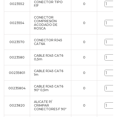
CONECTOR TIPO
0023552
0
F/F
CONECTOR
COMPRESIÓN
0023554
0
ACODADO DE
ROSCA
CONECTOR RJ45
0023570
0
CAT6A
CABLE RJ45 CAT6
0023580
0
0,5m
CABLE RJ45 CAT6
00235801
0
1m
CABLE RJ45 CAT6
00235804
0
90º 0,5m
ALICATE P/
0023820
CRIMPAR
0
CONECTORES F 90º