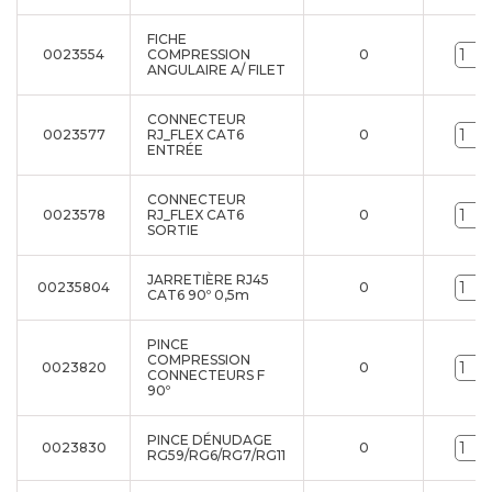
FICHE
0023554
COMPRESSION
0
ANGULAIRE A/ FILET
CONNECTEUR
0023577
RJ_FLEX CAT6
0
ENTRÉE
CONNECTEUR
0023578
RJ_FLEX CAT6
0
SORTIE
JARRETIÈRE RJ45
00235804
0
CAT6 90º 0,5m
PINCE
COMPRESSION
0023820
0
CONNECTEURS F
90º
PINCE DÉNUDAGE
0023830
0
RG59/RG6/RG7/RG11