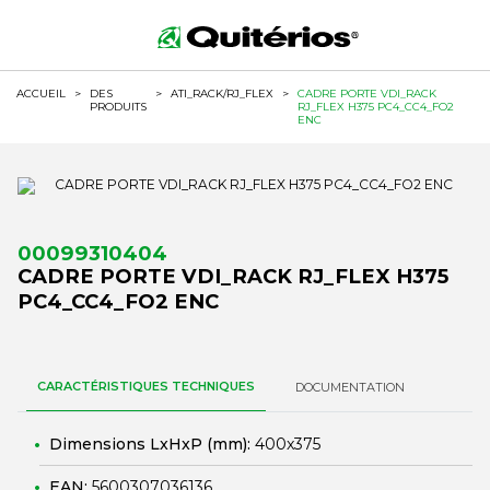
ACCUEIL
>
DES
>
ATI_RACK/RJ_FLEX
>
CADRE PORTE VDI_RACK
PRODUITS
RJ_FLEX H375 PC4_CC4_FO2
ENC
00099310404
CADRE PORTE VDI_RACK RJ_FLEX H375
PC4_CC4_FO2 ENC
CARACTÉRISTIQUES TECHNIQUES
DOCUMENTATION
Dimensions LxHxP (mm):
400x375
EAN:
5600307036136