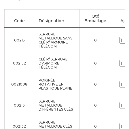
Qté
Code
Désignation
Emballage
Ajou
SERRURE
MÉTALLIQUE SANS
00215
0
CLÉ P/ ARMOIRE
TÉLÉCOM
CLÉ P/ SERRURE
002152
D'ARMOIRE
0
TÉLÉCOM
POIGNÉE
0021008
ROTATIVE EN
0
PLASTIQUE PLANE
SERRURE
00213
MÉTALLIQUE
0
DIFFÉRENTES CLÉS
SERRURE
002132
MÉTALLIQUE CLÉS
0