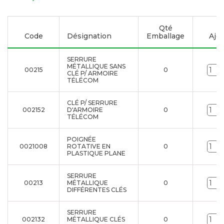
Qté
Code
Désignation
Emballage
Ajou
SERRURE
MÉTALLIQUE SANS
00215
0
CLÉ P/ ARMOIRE
TÉLÉCOM
CLÉ P/ SERRURE
002152
D'ARMOIRE
0
TÉLÉCOM
POIGNÉE
0021008
ROTATIVE EN
0
PLASTIQUE PLANE
SERRURE
00213
MÉTALLIQUE
0
DIFFÉRENTES CLÉS
SERRURE
002132
MÉTALLIQUE CLÉS
0