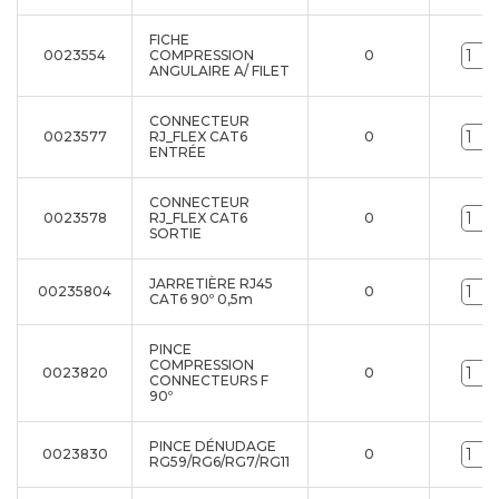
FICHE
0023554
COMPRESSION
0
ANGULAIRE A/ FILET
CONNECTEUR
0023577
RJ_FLEX CAT6
0
ENTRÉE
CONNECTEUR
0023578
RJ_FLEX CAT6
0
SORTIE
JARRETIÈRE RJ45
00235804
0
CAT6 90º 0,5m
PINCE
COMPRESSION
0023820
0
CONNECTEURS F
90º
PINCE DÉNUDAGE
0023830
0
RG59/RG6/RG7/RG11