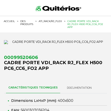
ACCUEIL
>
DES
>
ATI_RACK/RJ_FLEX
>
CADRE PORTE VDI_RACK
PRODUITS
RJ_FLEX H500 PC6_CC6_FO2
APP
00099520606
CADRE PORTE VDI_RACK RJ_FLEX H500
PC6_CC6_FO2 APP
CARACTÉRISTIQUES TECHNIQUES
DOCUMENTATION
Dimensions LxHxP (mm):
400x500
EAN:
5600307036204