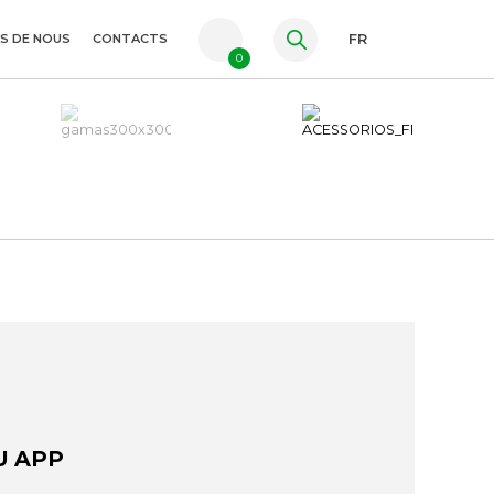
S DE NOUS
CONTACTS
FR
0
PT
ES
EN
U APP