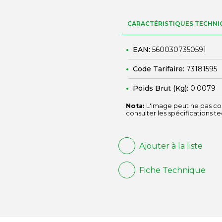
CARACTÉRISTIQUES TECHNI
EAN:
5600307350591
Code Tarifaire:
73181595
Poids Brut (Kg):
0.0079
Nota:
L'image peut ne pas cor
consulter les spécifications t
Ajouter à la liste
Fiche Technique