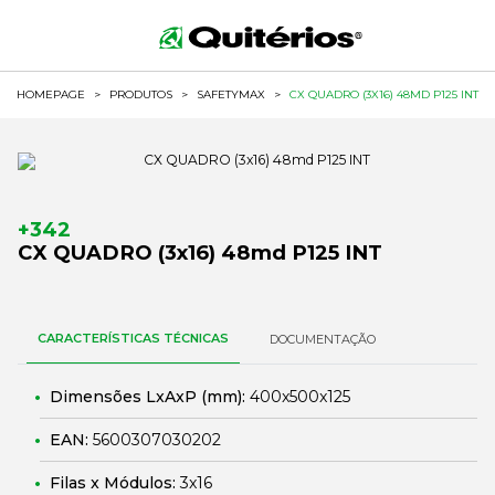
HOMEPAGE
>
PRODUTOS
>
SAFETYMAX
>
CX QUADRO (3X16) 48MD P125 INT
+342
CX QUADRO (3x16) 48md P125 INT
CARACTERÍSTICAS TÉCNICAS
DOCUMENTAÇÃO
Dimensões LxAxP (mm):
400x500x125
EAN:
5600307030202
Filas x Módulos:
3x16