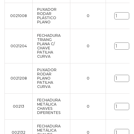
PUXADOR
RODAR
0021008
0
un
PLÁSTICO
PLANO
FECHADURA
TRIANG
PLANA C/
0021204
0
un
CHAVE
PATILHA
CURVA
PUXADOR
RODAR
0021208
PLANO
0
un
PATILHA
CURVA
FECHADURA
METÁLICA
00213
0
un
CHAVES
DIFERENTES
FECHADURA
METÁLICA
002132
0
un