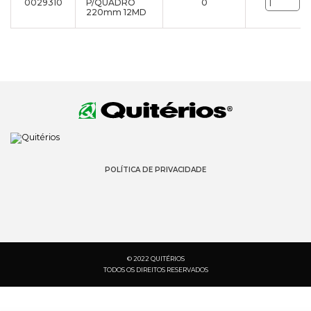
0029310
P/QUADRO
0
un
220mm 12MD
POLÍTICA DE PRIVACIDADE
© 2022 QUITÉRIOS
TODOS OS DIREITOS RESERVADOS