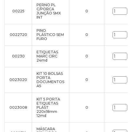
PERNO PL
C/PORCA
00225
0
un
JUNÇÃO SMX
INT
PINO
0022720
PLÁSTICO SEM
0
un
FURO
ETIQUETAS
00230
MARC CIRC
0
un
24md
KIT 10 BOLSAS
PORTA
0023020
0
un
DOCUMENTOS
A5
KIT 5 PORTA
ETIQUETAS
0023008
PLÁST
0
un
220x18mm
12md
MÁSCARA