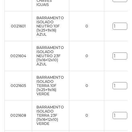
CHAVES
IGUAIS
BARRAMENTO
ISOLADO
0021601
NEUTRO 10F
0
un
(1x25+9x16)
AZUL
BARRAMENTO
ISOLADO
0021604
NEUTRO 23F
0
un
(11x16+12x10)
AZUL
BARRAMENTO
ISOLADO
0021605
TERRA 10F
0
un
(1x25+9x16)
VERDE
BARRAMENTO
ISOLADO
0021608
TERRA 23F
0
un
(11x16+12x10)
VERDE