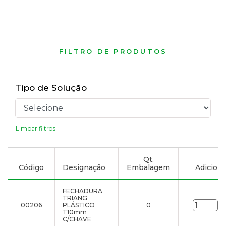
FILTRO DE PRODUTOS
Tipo de Solução
Limpar filtros
Qt.
Código
Designação
Embalagem
Adicionar
FECHADURA
TRIANG
00206
PLÁSTICO
0
un
T10mm
C/CHAVE