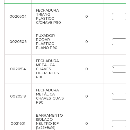
FECHADURA
TRIANG
0020504
0
u
PLÁSTICO
C/CHAVE P90
PUXADOR
RODAR
0020508
0
u
PLÁSTICO
PLANO P90
FECHADURA
METÁLICA
0020514
CHAVES
0
u
DIFERENTES
P90
FECHADURA
METÁLICA
0020518
0
u
CHAVES IGUAIS
P90
BARRAMENTO
ISOLADO
0021601
NEUTRO 10F
0
u
(1x25+9x16)