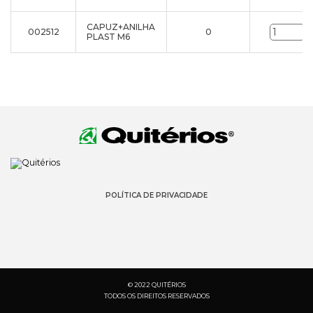
CAPUZ+ANILHA
002512
0
u
PLAST M6
POLÍTICA DE PRIVACIDADE
© 2022 QUITÉRIOS
TODOS OS DIREITOS RESERVADOS