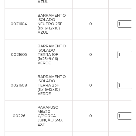
AZUL
BARRAMENTO
ISOLADO
0021604
NEUTRO 23F
0
u
(11x16+12x10)
AZUL
BARRAMENTO
ISOLADO
0021605
TERRA 10F
0
u
(1x25+9x16)
VERDE
BARRAMENTO
ISOLADO
0021608
TERRA 23F
0
u
(11x16+12x10)
VERDE
PARAFUSO
M6x20
00226
C/PORCA
0
u
JUNÇÃO SMX
EXT