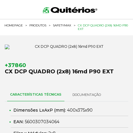
HOMEPAGE
>
PRODUTOS
>
SAFETYMAX
>
CX DCP QUADRO (2X8) 16MD P90
EXT
+37860
CX DCP QUADRO (2x8) 16md P90 EXT
CARACTERÍSTICAS TÉCNICAS
DOCUMENTAÇÃO
Dimensões LxAxP (mm):
400x375x90
EAN:
5600307034064