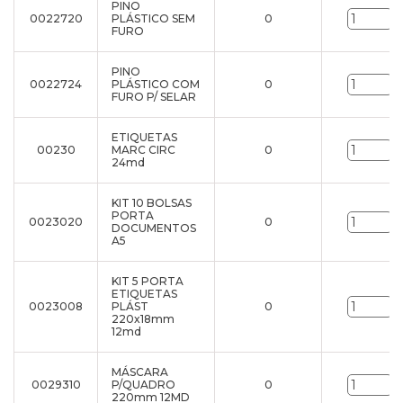
PINO
0022720
PLÁSTICO SEM
0
u
FURO
PINO
0022724
PLÁSTICO COM
0
u
FURO P/ SELAR
ETIQUETAS
00230
MARC CIRC
0
u
24md
KIT 10 BOLSAS
PORTA
0023020
0
u
DOCUMENTOS
A5
KIT 5 PORTA
ETIQUETAS
0023008
PLÁST
0
u
220x18mm
12md
MÁSCARA
0029310
P/QUADRO
0
u
220mm 12MD