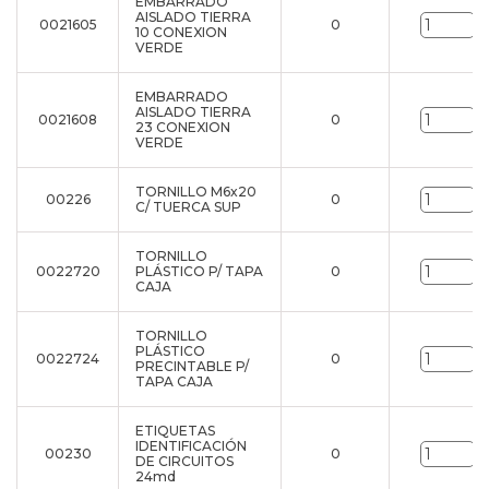
EMBARRADO
AISLADO TIERRA
0021605
0
u
10 CONEXION
VERDE
EMBARRADO
AISLADO TIERRA
0021608
0
u
23 CONEXION
VERDE
TORNILLO M6x20
00226
0
u
C/ TUERCA SUP
TORNILLO
0022720
PLÁSTICO P/ TAPA
0
u
CAJA
TORNILLO
PLÁSTICO
0022724
0
u
PRECINTABLE P/
TAPA CAJA
ETIQUETAS
IDENTIFICACIÓN
00230
0
u
DE CIRCUITOS
24md