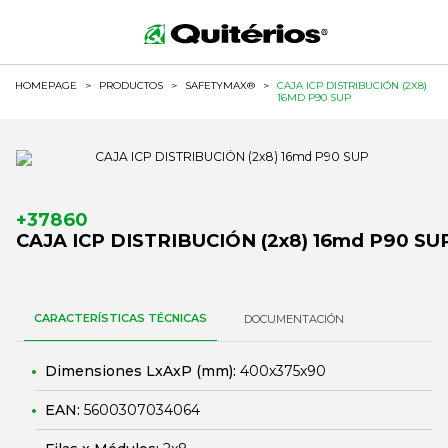
HOMEPAGE
>
PRODUCTOS
>
SAFETYMAX®
>
CAJA ICP DISTRIBUCIÓN (2X8)
16MD P90 SUP
+37860
CAJA ICP DISTRIBUCIÓN (2x8) 16md P90 SU
CARACTERÍSTICAS TÉCNICAS
DOCUMENTACIÓN
Dimensiones LxAxP (mm):
400x375x90
EAN:
5600307034064