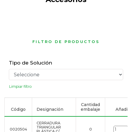
FILTRO DE PRODUCTOS
Tipo de Solución
Limpiar filtro
Cantidad
Código
Designación
embalaje
Añadir a
CERRADURA
TRIANGULAR
0020504
0
u
PLÁSTICA C/