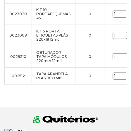
KIT 10
0023020
PORTAESQUEMAS
0
u
A5
KIT 5 PORTA
0023008
ETIQUETAS PLÁST
0
u
220x18 12md
OBTURADOR -
0029310
TAPA MÓDULOS
0
u
220mm 12md
TAPA ARANDELA
002512
0
u
PLASTICO M6