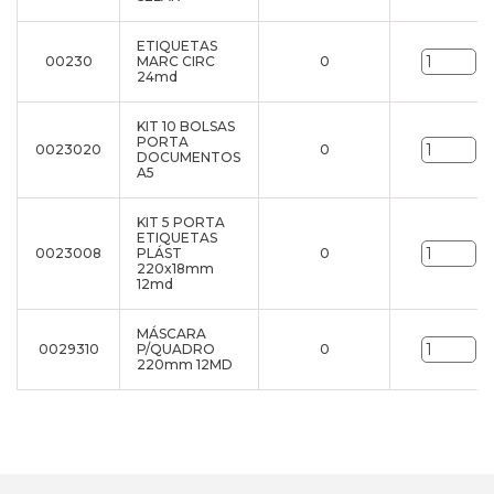
ETIQUETAS
00230
MARC CIRC
0
un
24md
KIT 10 BOLSAS
PORTA
0023020
0
un
DOCUMENTOS
A5
KIT 5 PORTA
ETIQUETAS
0023008
PLÁST
0
un
220x18mm
12md
MÁSCARA
0029310
P/QUADRO
0
un
220mm 12MD