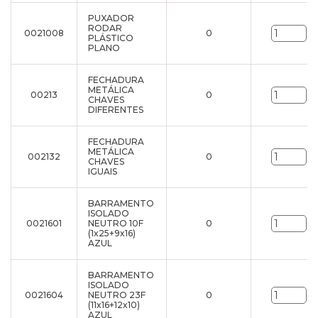
PUXADOR
RODAR
0021008
0
un
PLÁSTICO
PLANO
FECHADURA
METÁLICA
00213
0
un
CHAVES
DIFERENTES
FECHADURA
METÁLICA
002132
0
un
CHAVES
IGUAIS
BARRAMENTO
ISOLADO
0021601
NEUTRO 10F
0
un
(1x25+9x16)
AZUL
BARRAMENTO
ISOLADO
0021604
NEUTRO 23F
0
un
(11x16+12x10)
AZUL