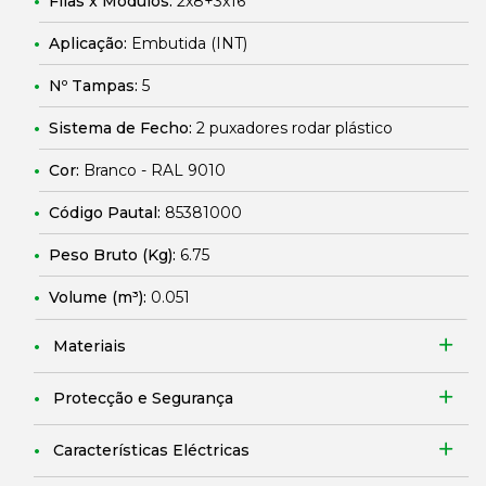
Filas x Módulos:
2x8+3x16
Aplicação:
Embutida (INT)
Nº Tampas:
5
Sistema de Fecho:
2 puxadores rodar plástico
Cor:
Branco - RAL 9010
Código Pautal:
85381000
Peso Bruto (Kg):
6.75
Volume (m³):
0.051
Materiais
Protecção e Segurança
Características Eléctricas