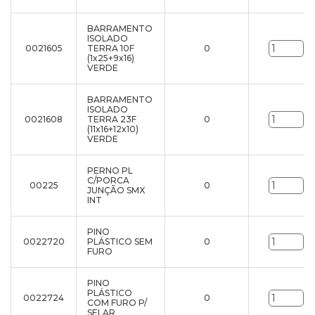
BARRAMENTO
ISOLADO
0021605
TERRA 10F
0
un
(1x25+9x16)
VERDE
BARRAMENTO
ISOLADO
0021608
TERRA 23F
0
un
(11x16+12x10)
VERDE
PERNO PL
C/PORCA
00225
0
un
JUNÇÃO SMX
INT
PINO
0022720
PLÁSTICO SEM
0
un
FURO
PINO
PLÁSTICO
0022724
0
un
COM FURO P/
SELAR