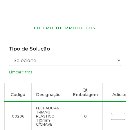
FILTRO DE PRODUTOS
Tipo de Solução
Limpar filtros
Qt.
Código
Designação
Embalagem
Adicionar
FECHADURA
TRIANG
00206
PLÁSTICO
0
un
T10mm
C/CHAVE