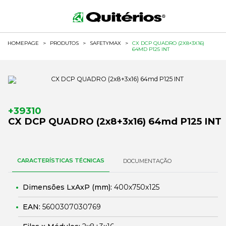
HOMEPAGE
>
PRODUTOS
>
SAFETYMAX
>
CX DCP QUADRO (2X8+3X16)
64MD P125 INT
+39310
CX DCP QUADRO (2x8+3x16) 64md P125 INT
CARACTERÍSTICAS TÉCNICAS
DOCUMENTAÇÃO
Dimensões LxAxP (mm):
400x750x125
EAN:
5600307030769