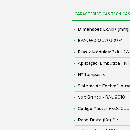
CARACTERÍSTICAS TÉCNICAS
Dimensões LxAxP (mm)
EAN:
5600307030974
Filas x Módulos:
2x16+3x
Aplicação:
Embutida (INT
Nº Tampas:
5
Sistema de Fecho:
2 puxa
Cor:
Branco - RAL 9010
Código Pautal:
85381000
Peso Bruto (Kg):
9.3