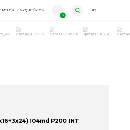
TACTOS
MYQUITÉRIOS
PT
0
FR
ES
EN
16+3x24) 104md P200 INT