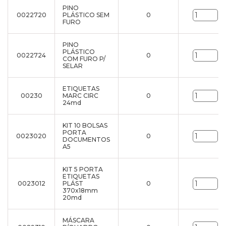
PINO
0022720
PLÁSTICO SEM
0
un
FURO
PINO
PLÁSTICO
0022724
0
un
COM FURO P/
SELAR
ETIQUETAS
00230
MARC CIRC
0
un
24md
KIT 10 BOLSAS
PORTA
0023020
0
un
DOCUMENTOS
A5
KIT 5 PORTA
ETIQUETAS
0023012
PLÁST
0
un
370x18mm
20md
MÁSCARA