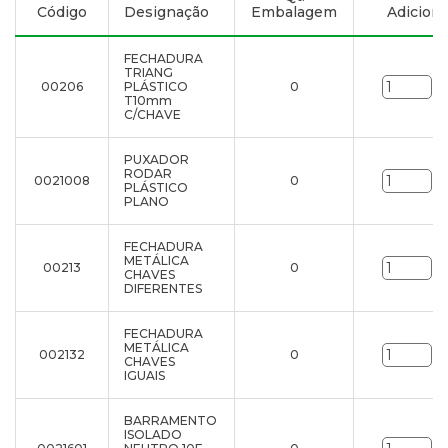
Código
Designação
Embalagem
Adicionar
FECHADURA
TRIANG
00206
PLÁSTICO
0
un
T10mm
C/CHAVE
PUXADOR
RODAR
0021008
0
un
PLÁSTICO
PLANO
FECHADURA
METÁLICA
00213
0
un
CHAVES
DIFERENTES
FECHADURA
METÁLICA
002132
0
un
CHAVES
IGUAIS
BARRAMENTO
ISOLADO