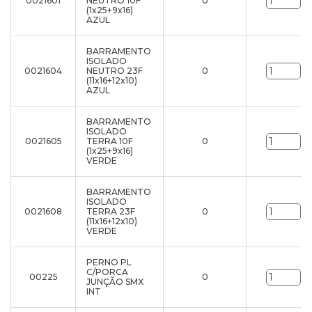
0021601
NEUTRO 10F
0
un
(1x25+9x16)
AZUL
BARRAMENTO
ISOLADO
0021604
NEUTRO 23F
0
un
(11x16+12x10)
AZUL
BARRAMENTO
ISOLADO
0021605
TERRA 10F
0
un
(1x25+9x16)
VERDE
BARRAMENTO
ISOLADO
0021608
TERRA 23F
0
un
(11x16+12x10)
VERDE
PERNO PL
C/PORCA
00225
0
un
JUNÇÃO SMX
INT