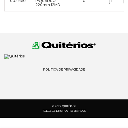
0029310
P/QUADRO
0
un
220mm 12MD
POLÍTICA DE PRIVACIDADE
© 2022 QUITÉRIOS
TODOS OS DIREITOS RESERVADOS