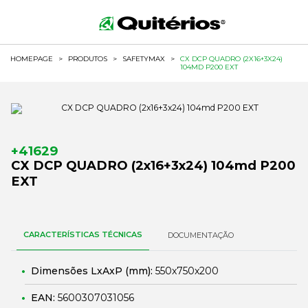
HOMEPAGE
>
PRODUTOS
>
SAFETYMAX
>
CX DCP QUADRO (2X16+3X24)
104MD P200 EXT
+41629
CX DCP QUADRO (2x16+3x24) 104md P200
EXT
CARACTERÍSTICAS TÉCNICAS
DOCUMENTAÇÃO
Dimensões LxAxP (mm):
550x750x200
EAN:
5600307031056