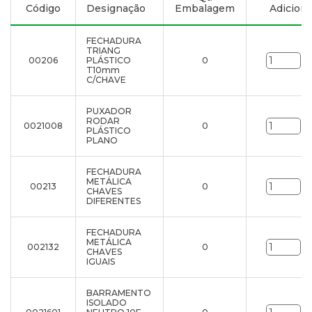
Código
Designação
Embalagem
Adicionar
FECHADURA
TRIANG
00206
PLÁSTICO
0
un
T10mm
C/CHAVE
PUXADOR
RODAR
0021008
0
un
PLÁSTICO
PLANO
FECHADURA
METÁLICA
00213
0
un
CHAVES
DIFERENTES
FECHADURA
METÁLICA
002132
0
un
CHAVES
IGUAIS
BARRAMENTO
ISOLADO