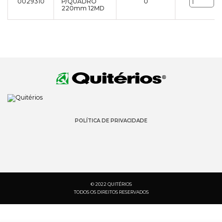
0029310
P/QUADRO
0
un
220mm 12MD
POLÍTICA DE PRIVACIDADE
© 2022 QUITÉRIOS
TODOS OS DIREITOS RESERVADOS