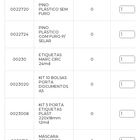
PINO
0022720
PLÁSTICO SEM
0
un
FURO
PINO
PLÁSTICO
0022724
0
un
COM FURO P/
SELAR
ETIQUETAS
00230
MARC CIRC
0
un
24md
KIT 10 BOLSAS
PORTA
0023020
0
un
DOCUMENTOS
A5
KIT 5 PORTA
ETIQUETAS
0023008
PLÁST
0
un
220x18mm
12md
MÁSCARA