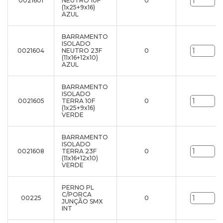
0021601
NEUTRO 10F
0
un
(1x25+9x16)
AZUL
BARRAMENTO
ISOLADO
0021604
NEUTRO 23F
0
un
(11x16+12x10)
AZUL
BARRAMENTO
ISOLADO
0021605
TERRA 10F
0
un
(1x25+9x16)
VERDE
BARRAMENTO
ISOLADO
0021608
TERRA 23F
0
un
(11x16+12x10)
VERDE
PERNO PL
C/PORCA
00225
0
un
JUNÇÃO SMX
INT