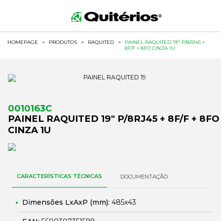
HOMEPAGE
>
PRODUTOS
>
RAQUITED
>
PAINEL RAQUITED 19" P/8RJ45 +
8F/F + 8FO CINZA 1U
0010163C
PAINEL RAQUITED 19" P/8RJ45 + 8F/F + 8FO
CINZA 1U
CARACTERÍSTICAS TÉCNICAS
DOCUMENTAÇÃO
Dimensões LxAxP (mm):
485x43