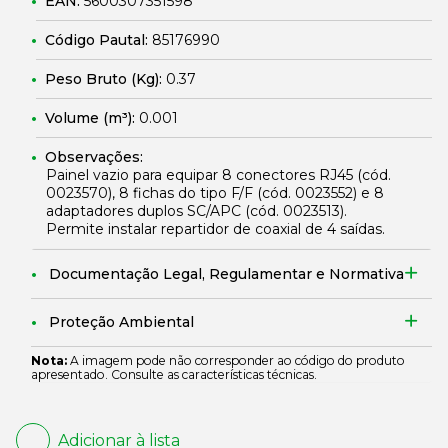
EAN:
5600307351598
Código Pautal:
85176990
Peso Bruto (Kg):
0.37
Volume (m³):
0.001
Observações:
Painel vazio para equipar 8 conectores RJ45 (cód.
0023570
), 8 fichas do tipo F/F (cód.
0023552
) e 8
adaptadores duplos SC/APC (cód.
0023513
).
Permite instalar repartidor de coaxial de 4 saídas.
Documentação Legal, Regulamentar e Normativa
Proteção Ambiental
Nota:
A imagem pode não corresponder ao código do produto
apresentado. Consulte as características técnicas.
Adicionar à lista