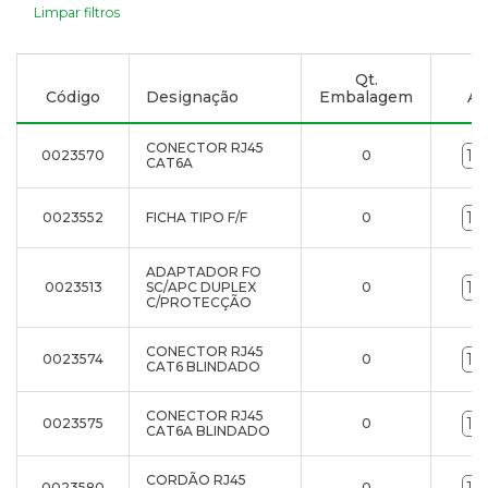
Limpar filtros
Qt.
Código
Designação
Embalagem
Ad
CONECTOR RJ45
0023570
0
CAT6A
0023552
FICHA TIPO F/F
0
ADAPTADOR FO
0023513
SC/APC DUPLEX
0
C/PROTECÇÃO
CONECTOR RJ45
0023574
0
CAT6 BLINDADO
CONECTOR RJ45
0023575
0
CAT6A BLINDADO
CORDÃO RJ45
0023580
0