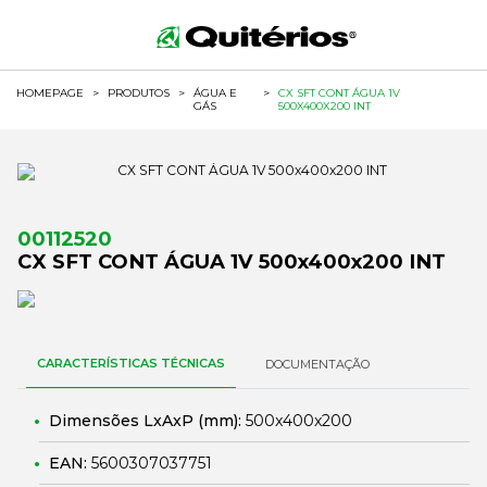
HOMEPAGE
>
PRODUTOS
>
ÁGUA E
>
CX SFT CONT ÁGUA 1V
GÁS
500X400X200 INT
00112520
CX SFT CONT ÁGUA 1V 500x400x200 INT
CARACTERÍSTICAS TÉCNICAS
DOCUMENTAÇÃO
Dimensões LxAxP (mm):
500x400x200
EAN:
5600307037751