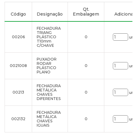
Qt.
Código
Designação
Embalagem
Adicionar à
FECHADURA
TRIANG
00206
PLÁSTICO
0
uni.
T10mm
C/CHAVE
PUXADOR
RODAR
0021008
0
uni.
PLÁSTICO
PLANO
FECHADURA
METÁLICA
00213
0
uni.
CHAVES
DIFERENTES
FECHADURA
METÁLICA
002132
0
uni.
CHAVES
IGUAIS