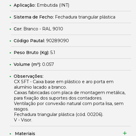
Aplicação:
Embutida (INT)
Sistema de Fecho:
Fechadura triangular plástica
Cor:
Branco - RAL 9010
Código Pautal:
90289090
Peso Bruto (Kg):
5.1
Volume (m³):
0.057
Observações:
CX SFT - Caixa base em plástico e aro porta em
alumínio lacado a branco.
Caixas fabricadas com placa de montagem metálica,
para fixação dos suportes dos contadores.
Ventilação por convexão natural com porta lisa, sem
rasgos.
Fechadura triangular plástica (cód.
00206
).
V - Visor.
Materiais