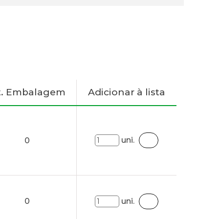
t. Embalagem
Adicionar à lista
uni.
0
0
uni.