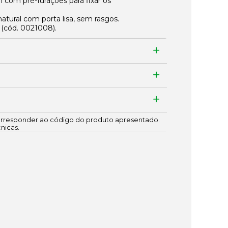
 com pré-furações para fixar os
atural com porta lisa, sem rasgos.
 (cód.
0021008
).
responder ao código do produto apresentado.
cnicas.