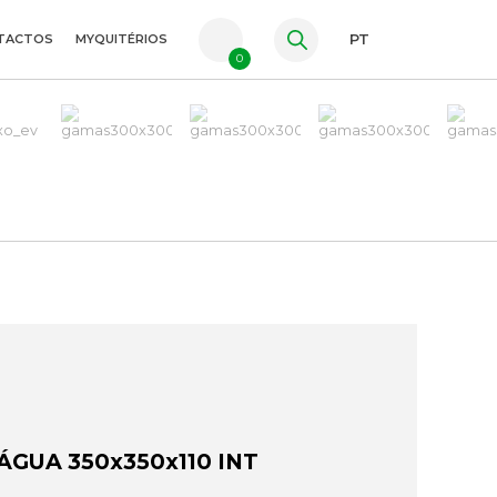
TACTOS
MYQUITÉRIOS
PT
0
FR
ES
EN
GUA 350x350x110 INT