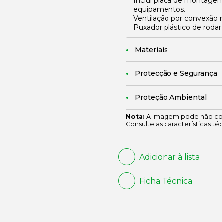
Inclui placa de montagem
equipamentos.
Ventilação por convexão n
Puxador plástico de rodar
Materiais
Protecção e Segurança
Proteção Ambiental
Nota:
A imagem pode não cor
Consulte as características té
Adicionar à lista
Ficha Técnica