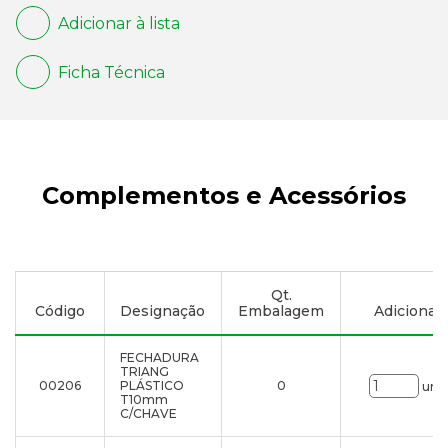
Adicionar à lista
Ficha Técnica
Complementos e Acessórios
Qt.
Código
Designação
Embalagem
Adicionar à
FECHADURA
TRIANG
00206
PLÁSTICO
0
uni.
T10mm
C/CHAVE