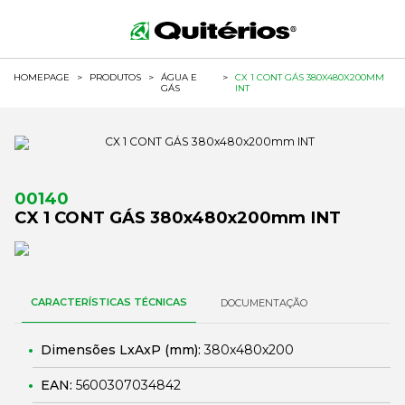
HOMEPAGE
>
PRODUTOS
>
ÁGUA E
>
CX 1 CONT GÁS 380X480X200MM
GÁS
INT
00140
CX 1 CONT GÁS 380x480x200mm INT
CARACTERÍSTICAS TÉCNICAS
DOCUMENTAÇÃO
Dimensões LxAxP (mm):
380x480x200
EAN:
5600307034842