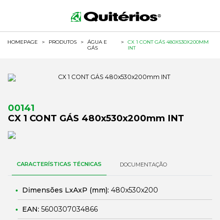
HOMEPAGE
>
PRODUTOS
>
ÁGUA E
>
CX 1 CONT GÁS 480X530X200MM
GÁS
INT
00141
CX 1 CONT GÁS 480x530x200mm INT
CARACTERÍSTICAS TÉCNICAS
DOCUMENTAÇÃO
Dimensões LxAxP (mm):
480x530x200
EAN:
5600307034866