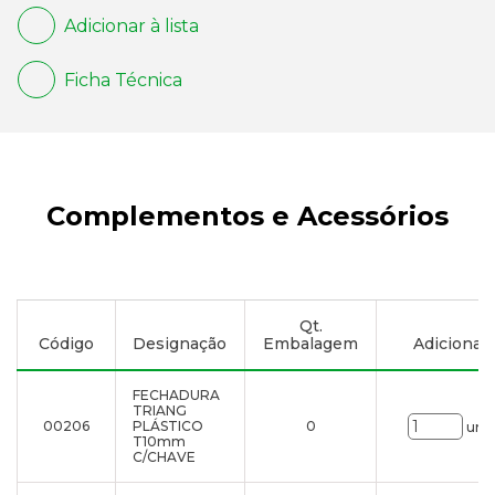
Adicionar à lista
Ficha Técnica
Complementos e Acessórios
Qt.
Código
Designação
Embalagem
Adicionar à
FECHADURA
TRIANG
00206
PLÁSTICO
0
uni.
T10mm
C/CHAVE