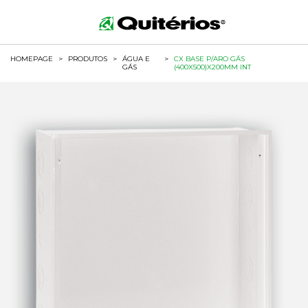
HOMEPAGE
>
PRODUTOS
>
ÁGUA E
>
CX BASE P/ARO GÁS
GÁS
(400X500)X200MM INT