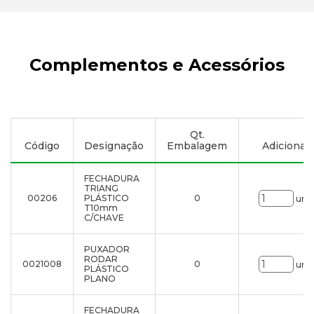
Complementos e Acessórios
Qt.
Código
Designação
Embalagem
Adicionar à
FECHADURA
TRIANG
00206
PLÁSTICO
0
uni.
T10mm
C/CHAVE
PUXADOR
RODAR
0021008
0
uni.
PLÁSTICO
PLANO
FECHADURA