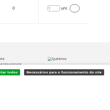
0
uni.
IOS
DE PRIVACIDADE
OS
itar todos
Necessários para o funcionamento do site
 DENÚNCIAS
Adicionado ao carrinho com sucesso!