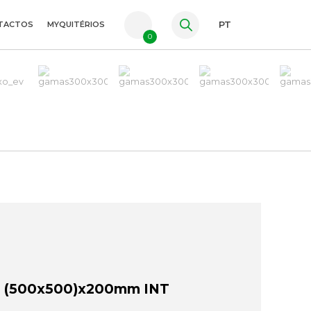
TACTOS
MYQUITÉRIOS
PT
0
FR
ES
EN
 (500x500)x200mm INT