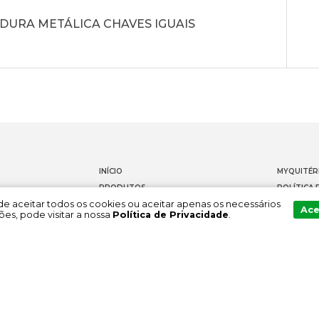
DURA METÁLICA CHAVES IGUAIS
INÍCIO
MYQUITÉR
PRODUTOS
POLÍTICA 
Pode aceitar todos os cookies ou aceitar apenas os necessários
DOCUMENTAÇÃO
CONTACT
Ace
es, pode visitar a nossa
Política de Privacidade
.
SOBRE NÓS
CANAL DE