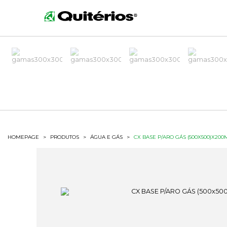
HOMEPAGE
>
PRODUTOS
>
ÁGUA E GÁS
>
CX BASE P/ARO GÁS (500X500)X200