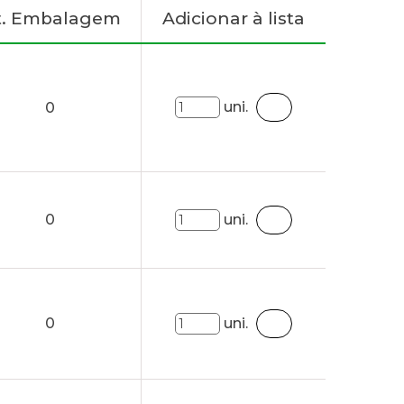
t. Embalagem
Adicionar à lista
uni.
0
0
uni.
0
uni.