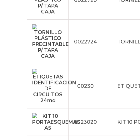
0022720
TORNILL
0022724
TORNILL
00230
ETIQUET
0023020
KIT 10 