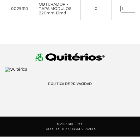
OBTURADOR -
0029310
TAPA MÓDULOS
0
u
220mm 12md
POLÍTICA DE PRIVACIDAD
© 2022 QUITÉRIOS
TODOS LOS DERECHOS RESERVADOS