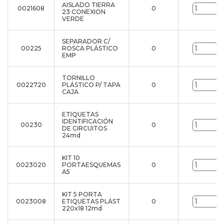
AISLADO TIERRA
0021608
0
u
23 CONEXION
VERDE
SEPARADOR C/
00225
ROSCA PLÁSTICO
0
u
EMP
TORNILLO
0022720
PLÁSTICO P/ TAPA
0
u
CAJA
ETIQUETAS
IDENTIFICACIÓN
00230
0
u
DE CIRCUITOS
24md
KIT 10
0023020
PORTAESQUEMAS
0
u
A5
KIT 5 PORTA
0023008
ETIQUETAS PLÁST
0
u
220x18 12md