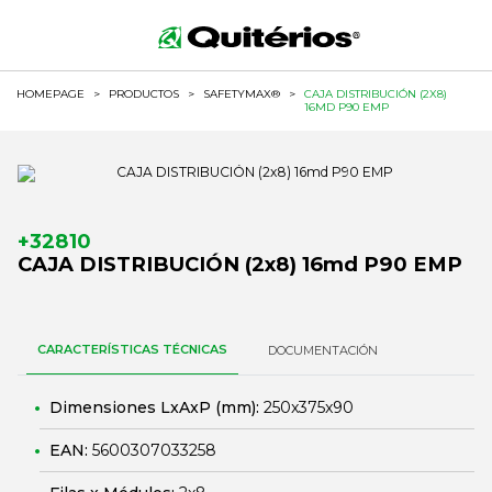
HOMEPAGE
>
PRODUCTOS
>
SAFETYMAX®
>
CAJA DISTRIBUCIÓN (2X8)
16MD P90 EMP
+32810
CAJA DISTRIBUCIÓN (2x8) 16md P90 EMP
CARACTERÍSTICAS TÉCNICAS
DOCUMENTACIÓN
Dimensiones LxAxP (mm):
250x375x90
EAN:
5600307033258