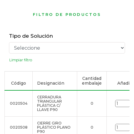
FILTRO DE PRODUCTOS
Tipo de Solución
Limpiar filtro
Cantidad
Código
Designación
embalaje
Añadir a
CERRADURA
TRIANGULAR
0020504
0
u
PLÁSTICA C/
LLAVE P90
CIERRE GIRO
0020508
PLÁSTICO PLANO
0
u
P90