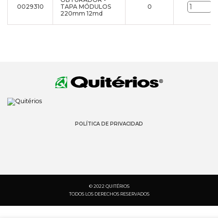
0029310
TAPA MÓDULOS
0
u
220mm 12md
POLÍTICA DE PRIVACIDAD
© 2022 QUITÉRIOS
TODOS LOS DERECHOS RESERVADOS