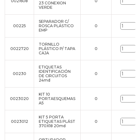
0021608
0
u
23 CONEXION
VERDE
SEPARADOR C/
00225
ROSCA PLÁSTICO
0
u
EMP
TORNILLO
0022720
PLÁSTICO P/ TAPA
0
u
CAJA
ETIQUETAS
IDENTIFICACIÓN
00230
0
u
DE CIRCUITOS
24md
KIT 10
0023020
PORTAESQUEMAS
0
u
A5
KIT 5 PORTA
0023012
ETIQUETAS PLÁST
0
u
370X18 20md
OBTURADOR -