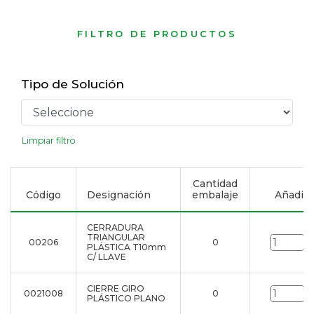
FILTRO DE PRODUCTOS
Tipo de Solución
Limpiar filtro
Cantidad
Código
Designación
embalaje
Añadir a
CERRADURA
TRIANGULAR
00206
0
u
PLÁSTICA T10mm
C/ LLAVE
CIERRE GIRO
0021008
0
u
PLÁSTICO PLANO