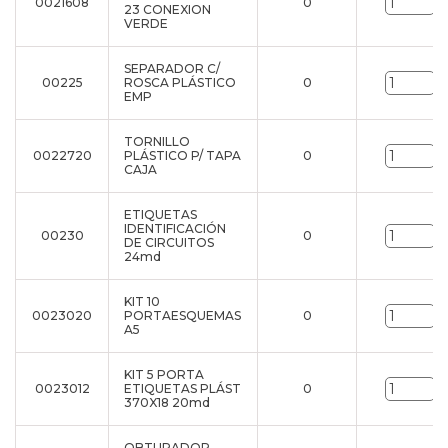
0021608
0
u
23 CONEXION
VERDE
SEPARADOR C/
00225
ROSCA PLÁSTICO
0
u
EMP
TORNILLO
0022720
PLÁSTICO P/ TAPA
0
u
CAJA
ETIQUETAS
IDENTIFICACIÓN
00230
0
u
DE CIRCUITOS
24md
KIT 10
0023020
PORTAESQUEMAS
0
u
A5
KIT 5 PORTA
0023012
ETIQUETAS PLÁST
0
u
370X18 20md
OBTURADOR -