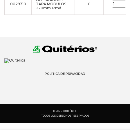
0029310
TAPA MÓDULOS
0
u
220mm 12md
POLÍTICA DE PRIVACIDAD
© 2022 QUITÉRIOS
TODOS LOS DERECHOS RESERVADOS