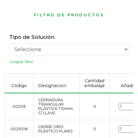
FILTRO DE PRODUCTOS
Tipo de Solución
Limpiar filtro
Cantidad
Código
Designación
embalaje
Añadir a
CERRADURA
TRIANGULAR
00206
0
u
PLÁSTICA T10mm
C/ LLAVE
CIERRE GIRO
0021008
0
u
PLÁSTICO PLANO