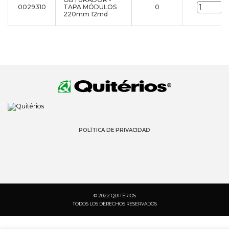
0029310
TAPA MÓDULOS
0
u
220mm 12md
POLÍTICA DE PRIVACIDAD
© 2022 QUITÉRIOS
TODOS LOS DERECHOS RESERVADOS