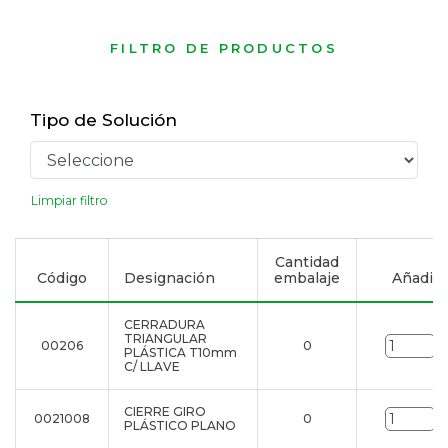
FILTRO DE PRODUCTOS
Tipo de Solución
Limpiar filtro
Cantidad
Código
Designación
embalaje
Añadir a
CERRADURA
TRIANGULAR
00206
0
u
PLÁSTICA T10mm
C/ LLAVE
CIERRE GIRO
0021008
0
u
PLÁSTICO PLANO