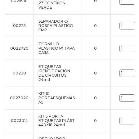
0021608
0
u
23 CONEXION
VERDE
SEPARADOR C/
00225
ROSCA PLÁSTICO
0
u
EMP
TORNILLO
0022720
PLÁSTICO P/ TAPA
0
u
CAJA
ETIQUETAS
IDENTIFICACIÓN
00230
0
u
DE CIRCUITOS
24md
KIT 10
0023020
PORTAESQUEMAS
0
u
A5
KIT 5 PORTA
0023014
ETIQUETAS PLÁST
0
u
440X18 24md
OBTURADOR -